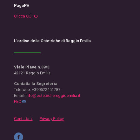
PagoPA
Clicca QUI
L'ordine delle Ostetriche di Reggio Emilia
Viale Piave n.39/3
42121 Reggio Emilia
Contatta la Segreteria
Telefono: +390522451787
Email:
info@ostetrichereggioemilia.it
PEC
Contattaci
Privacy Policy